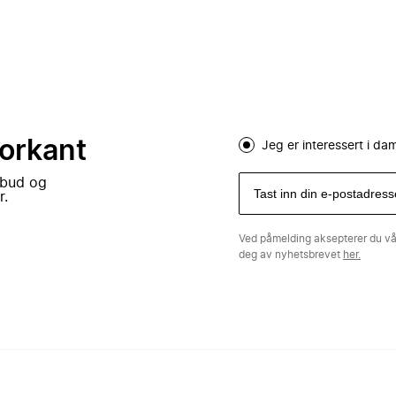
forkant
Jeg er interessert i d
lbud og
r.
Ved påmelding aksepterer du v
deg av nyhetsbrevet
her.