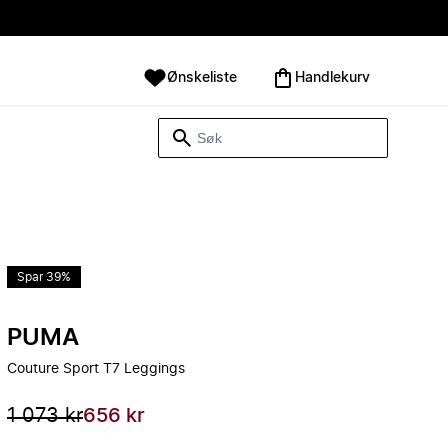
Ønskeliste
Handlekurv
Spar 39%
PUMA
Couture Sport T7 Leggings
1 073 kr
656 kr