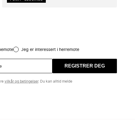
amemote
Jeg er interessert i herremote
REGISTRER DEG
åre
vilkår og betingelser
. Du kan alltid melde