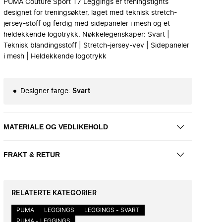
PUMA Couture Sport T7 Leggings er treningstights
designet for treningsøkter, laget med teknisk stretch-
jersey-stoff og ferdig med sidepaneler i mesh og et
heldekkende logotrykk. Nøkkelegenskaper: Svart |
Teknisk blandingsstoff | Stretch-jersey-vev | Sidepaneler
i mesh | Heldekkende logotrykk
Designer farge
:
Svart
MATERIALE OG VEDLIKEHOLD
FRAKT & RETUR
RELATERTE KATEGORIER
PUMA
LEGGINGS
LEGGINGS - SVART
PUMA - LEGGINGS