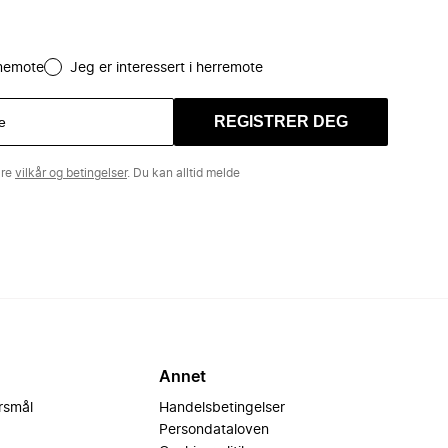
amemote
Jeg er interessert i herremote
REGISTRER DEG
åre
vilkår og betingelser
. Du kan alltid melde
Annet
ørsmål
Handelsbetingelser
Persondataloven