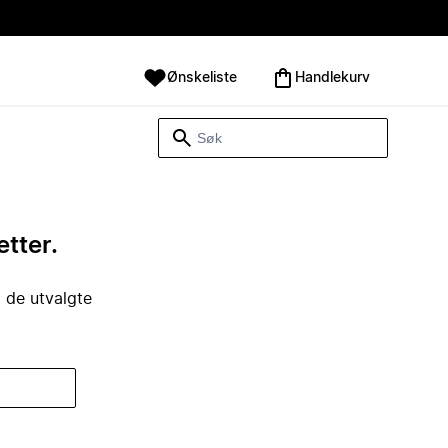
Ønskeliste
Handlekurv
etter.
i de utvalgte