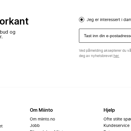
forkant
Jeg er interessert i d
lbud og
r.
Ved påmelding aksepterer du v
deg av nyhetsbrevet
her.
Om Miinto
Hjelp
Om miinto.no
Ofte stilte sp
Jobb
Kundeservice
et