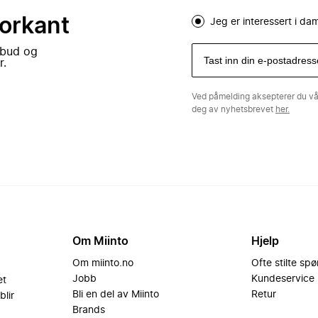
forkant
Jeg er interessert i d
lbud og
r.
Ved påmelding aksepterer du v
deg av nyhetsbrevet
her.
Om Miinto
Hjelp
Om miinto.no
Ofte stilte sp
Jobb
Kundeservice
et
Bli en del av Miinto
Retur
blir
Brands