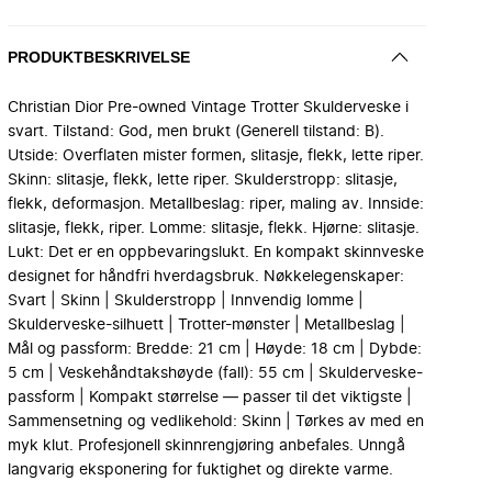
PRODUKTBESKRIVELSE
Christian Dior Pre-owned Vintage Trotter Skulderveske i
svart. Tilstand: God, men brukt (Generell tilstand: B).
Utside: Overflaten mister formen, slitasje, flekk, lette riper.
Skinn: slitasje, flekk, lette riper. Skulderstropp: slitasje,
flekk, deformasjon. Metallbeslag: riper, maling av. Innside:
slitasje, flekk, riper. Lomme: slitasje, flekk. Hjørne: slitasje.
Lukt: Det er en oppbevaringslukt. En kompakt skinnveske
designet for håndfri hverdagsbruk. Nøkkelegenskaper:
Svart | Skinn | Skulderstropp | Innvendig lomme |
Skulderveske-silhuett | Trotter-mønster | Metallbeslag |
Mål og passform: Bredde: 21 cm | Høyde: 18 cm | Dybde:
5 cm | Veskehåndtakshøyde (fall): 55 cm | Skulderveske-
passform | Kompakt størrelse — passer til det viktigste |
Sammensetning og vedlikehold: Skinn | Tørkes av med en
myk klut. Profesjonell skinnrengjøring anbefales. Unngå
langvarig eksponering for fuktighet og direkte varme.