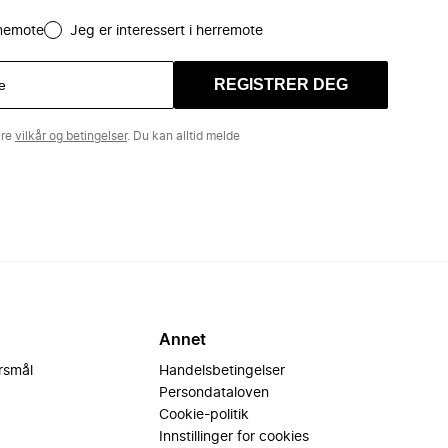
amemote
Jeg er interessert i herremote
REGISTRER DEG
åre
vilkår og betingelser
. Du kan alltid melde
Annet
ørsmål
Handelsbetingelser
Persondataloven
Cookie-politik
Innstillinger for cookies