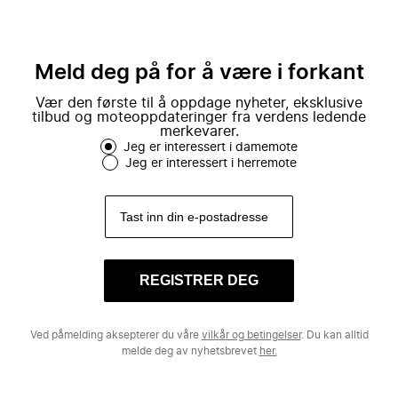
Meld deg på for å være i forkant
Vær den første til å oppdage nyheter, eksklusive
tilbud og moteoppdateringer fra verdens ledende
merkevarer.
Jeg er interessert i damemote
Jeg er interessert i herremote
REGISTRER DEG
Ved påmelding aksepterer du våre
vilkår og betingelser
. Du kan alltid
melde deg av nyhetsbrevet
her.