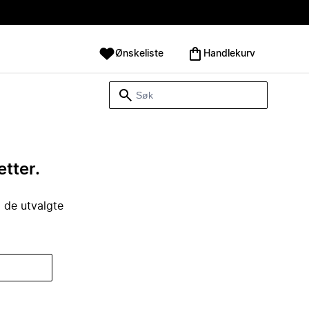
Ønskeliste
Handlekurv
etter.
i de utvalgte