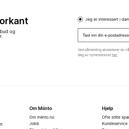
forkant
Jeg er interessert i d
lbud og
r.
Ved påmelding aksepterer du v
deg av nyhetsbrevet
her.
Om Miinto
Hjelp
Om miinto.no
Ofte stilte sp
Jobb
Kundeservice
et