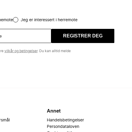
amemote
Jeg er interessert i herremote
REGISTRER DEG
åre
vilkår og betingelser
. Du kan alltid melde
Annet
ørsmål
Handelsbetingelser
Persondataloven