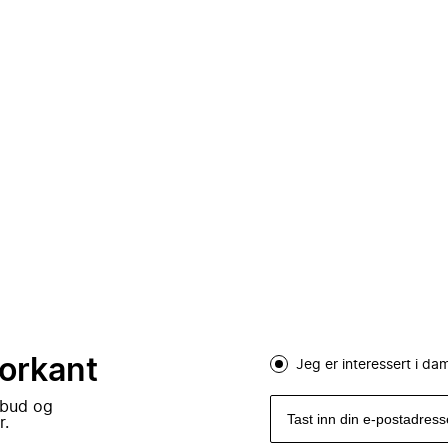
forkant
Jeg er interessert i d
lbud og
r.