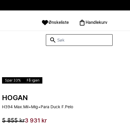
Ønskeliste
Handlekurv
Spar 33%
Få igjen
HOGAN
H394 Max.Mil+Mig+Para Duck F.Pelo
5 855 kr
3 931 kr