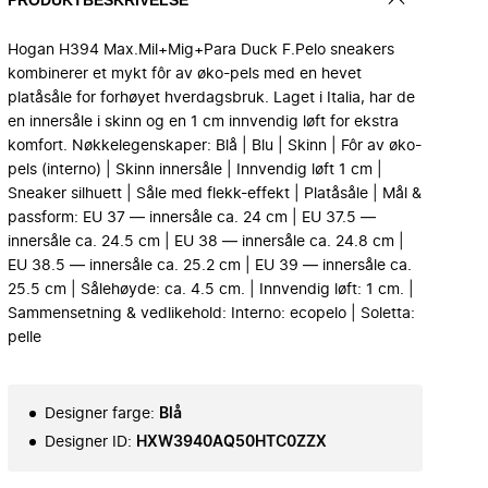
Hogan H394 Max.Mil+Mig+Para Duck F.Pelo sneakers
kombinerer et mykt fôr av øko-pels med en hevet
platåsåle for forhøyet hverdagsbruk. Laget i Italia, har de
en innersåle i skinn og en 1 cm innvendig løft for ekstra
komfort. Nøkkelegenskaper: Blå | Blu | Skinn | Fôr av øko-
pels (interno) | Skinn innersåle | Innvendig løft 1 cm |
Sneaker silhuett | Såle med flekk-effekt | Platåsåle | Mål &
passform: EU 37 — innersåle ca. 24 cm | EU 37.5 —
innersåle ca. 24.5 cm | EU 38 — innersåle ca. 24.8 cm |
EU 38.5 — innersåle ca. 25.2 cm | EU 39 — innersåle ca.
25.5 cm | Sålehøyde: ca. 4.5 cm. | Innvendig løft: 1 cm. |
Sammensetning & vedlikehold: Interno: ecopelo | Soletta:
pelle
Designer farge
:
Blå
Designer ID
:
HXW3940AQ50HTC0ZZX