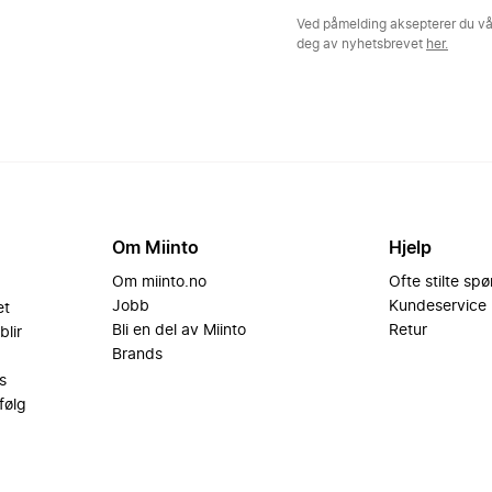
Ved påmelding aksepterer du v
deg av nyhetsbrevet
her.
Om Miinto
Hjelp
Om miinto.no
Ofte stilte sp
Jobb
Kundeservice
et
Bli en del av Miinto
Retur
blir
Brands
s
følg