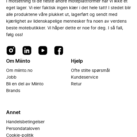
I motsetning til de fleste andre moteplattformer har vi ikke et
eget lager. Vi eier faktisk ingen klær i det hele tatt! I stedet blir
alle produktene våre plukket ut, lagerført og sendt med
kjærlighet av lidenskapelige mennesker fra noen av verdens
beste motebutikker. Vi håper dette er noe for deg. I så fall,
følg oss!
Om Miinto
Hjelp
Om miinto.no
Ofte stilte spørsmål
Jobb
Kundeservice
Bli en del av Miinto
Retur
Brands
Annet
Handelsbetingelser
Persondataloven
Cookie-politik