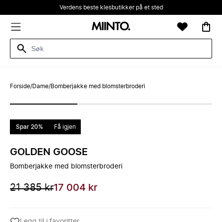
Verdens beste klesbutikker på et sted
Forside
/
Dame
/
Bomberjakke med blomsterbroderi
Spar 20%
Få igjen
GOLDEN GOOSE
Bomberjakke med blomsterbroderi
21 385 kr
17 004 kr
Legg til i favoritter