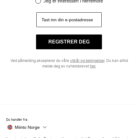
Jeg er interessert i herremote
REGISTRER DEG
Ved påmelding aksepterer du våre
vilkår og betingelser
. Du kan alltid
melde deg av nyhetsbrevet
her.
Du handler fra
Miinto Norge