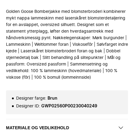
Golden Goose Bomberjakke med blomsterbroderi kombinerer
mykt nappa lammeskinn med laserskåret blomsterdetaljering
for en avslappet, oversized silhuett. Designet som et
statement ytterplagg, løfter den hverdagsantrekk med
håndverksmessig pynt. Nøkkelegenskaper: Mørk burgunder |
Lammeskinn | Weltlommer foran | Viskosefôr | Sølvfarget indre
kjede | Laserskåret blomsterbroderi foran og bak | Dobbel
stjernedetalj bak | Slitt behandling på slitepunkter | Mål og
passform: Oversized passform | Sammensetning og
vedlikehold: 100 % lammeskinn (hovedmateriale) | 100 %
viskose (fôr) | 100 % bomull (lommeinnside)
Designer farge
:
Brun
Designer ID
:
GWP02560P00230040249
MATERIALE OG VEDLIKEHOLD