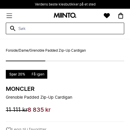
Verdens beste klesbutikker på et sted
Forside
/
Dame
/
Grenoble Padded Zip-Up Cardigan
Spar 20%
Få igjen
MONCLER
Grenoble Padded Zip-Up Cardigan
11 111 kr
8 835 kr
Legg til i favoritter