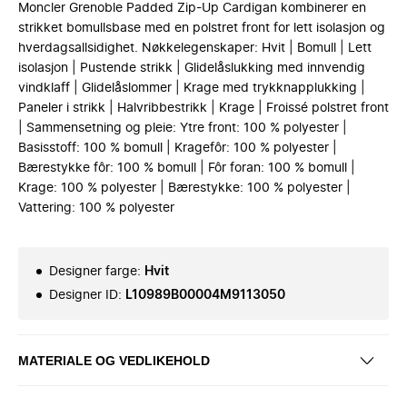
Moncler Grenoble Padded Zip-Up Cardigan kombinerer en
strikket bomullsbase med en polstret front for lett isolasjon og
hverdagsallsidighet. Nøkkelegenskaper: Hvit | Bomull | Lett
isolasjon | Pustende strikk | Glidelåslukking med innvendig
vindklaff | Glidelåslommer | Krage med trykknapplukking |
Paneler i strikk | Halvribbestrikk | Krage | Froissé polstret front
| Sammensetning og pleie: Ytre front: 100 % polyester |
Basisstoff: 100 % bomull | Kragefôr: 100 % polyester |
Bærestykke fôr: 100 % bomull | Fôr foran: 100 % bomull |
Krage: 100 % polyester | Bærestykke: 100 % polyester |
Vattering: 100 % polyester
Designer farge
:
Hvit
Designer ID
:
L10989B00004M9113050
MATERIALE OG VEDLIKEHOLD