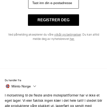
REGISTRER DEG
Ved påmelding aksepterer du våre
vilkår og betingelser
. Du kan alltid
melde deg av nyhetsbrevet
her.
Du handler fra
Miinto Norge
I motsetning til de fleste andre moteplattformer har vi ikke et
eget lager. Vi eier faktisk ingen klær i det hele tatt! I stedet blir
alle produktene våre plukket ut, lagerført og sendt med