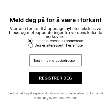
Meld deg på for å være i forkant
Vær den første til å oppdage nyheter, eksklusive
tilbud og moteoppdateringer fra verdens ledende
merkevarer.
Jeg er interessert i damemote
Jeg er interessert i herremote
REGISTRER DEG
Ved påmelding aksepterer du våre
vilkår og betingelser
. Du kan alltid
melde deg av nyhetsbrevet
her.