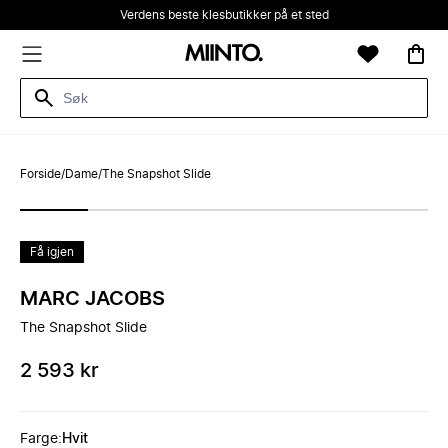
Verdens beste klesbutikker på et sted
Forside
/
Dame
/
The Snapshot Slide
Få igjen
MARC JACOBS
The Snapshot Slide
2 593 kr
Farge
:
Hvit