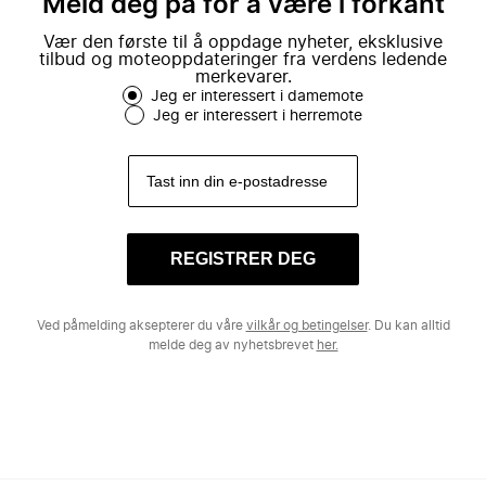
Meld deg på for å være i forkant
Vær den første til å oppdage nyheter, eksklusive
tilbud og moteoppdateringer fra verdens ledende
merkevarer.
Jeg er interessert i damemote
Jeg er interessert i herremote
REGISTRER DEG
Ved påmelding aksepterer du våre
vilkår og betingelser
. Du kan alltid
melde deg av nyhetsbrevet
her.