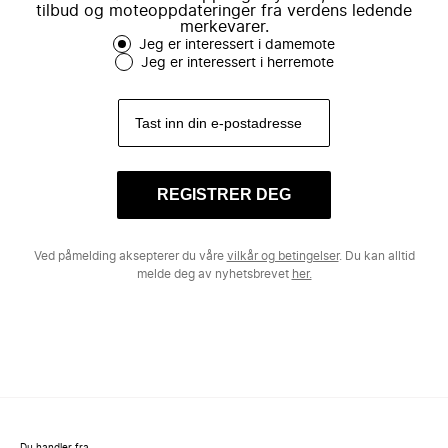
tilbud og moteoppdateringer fra verdens ledende
merkevarer.
Jeg er interessert i damemote
Jeg er interessert i herremote
REGISTRER DEG
Ved påmelding aksepterer du våre
vilkår og betingelser
. Du kan alltid
melde deg av nyhetsbrevet
her.