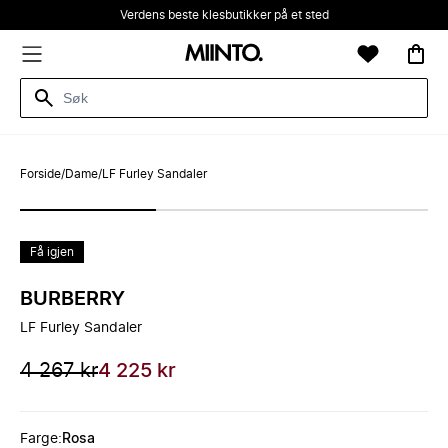
Verdens beste klesbutikker på et sted
Forside
/
Dame
/
LF Furley Sandaler
Få igjen
BURBERRY
LF Furley Sandaler
4 267 kr
4 225 kr
Farge
:
Rosa