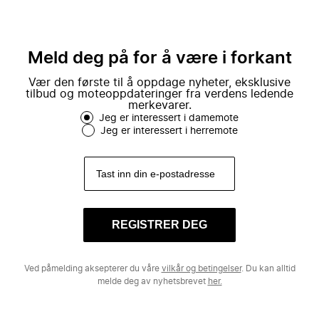
Meld deg på for å være i forkant
Vær den første til å oppdage nyheter, eksklusive
tilbud og moteoppdateringer fra verdens ledende
merkevarer.
Jeg er interessert i damemote
Jeg er interessert i herremote
REGISTRER DEG
Ved påmelding aksepterer du våre
vilkår og betingelser
. Du kan alltid
melde deg av nyhetsbrevet
her.