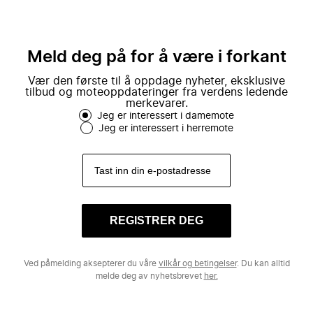
Meld deg på for å være i forkant
Vær den første til å oppdage nyheter, eksklusive
tilbud og moteoppdateringer fra verdens ledende
merkevarer.
Jeg er interessert i damemote
Jeg er interessert i herremote
REGISTRER DEG
Ved påmelding aksepterer du våre
vilkår og betingelser
. Du kan alltid
melde deg av nyhetsbrevet
her.